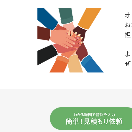
オ
お
担
よ
ぜ