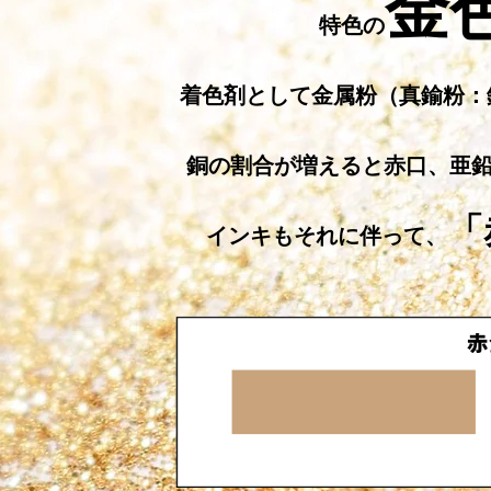
金
特色の
着色剤として金属粉（
真鍮粉：
銅の割合が増えると赤口、亜
「
インキもそれに伴って、