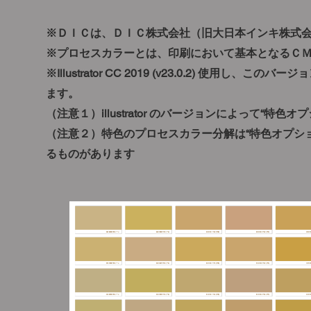
※ＤＩＣは、ＤＩＣ株式会社（旧大日本インキ株式
※プロセスカラーとは、印刷において基本となるＣ
※Illustrator CC 2019 (v23.0.2) 使用し、
ます。
（注意１）illustrator のバージョンによって“特
（注意２）特色のプロセスカラー分解は“特色オプション”の
るものがあります