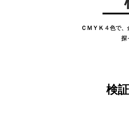
ＣＭＹＫ
４色で、
探
検