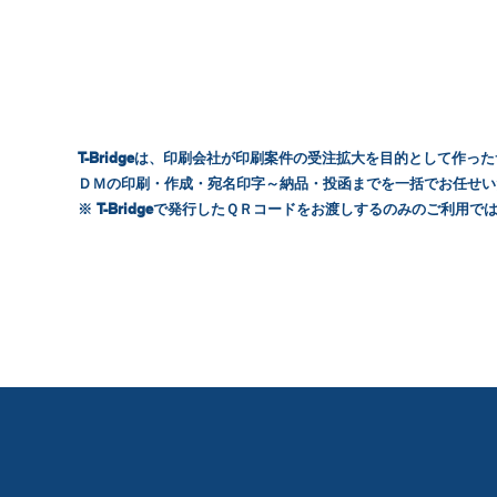
なぜ無料で提供できるのか？
T-Bridge
は、印刷会社が印刷案件の受注拡大を目的として作った
ＤＭの印刷・作成・宛名印字～納品・投函までを一括でお任せい
※
T-Bridge
で発行したＱＲコードをお渡しするのみのご利用で