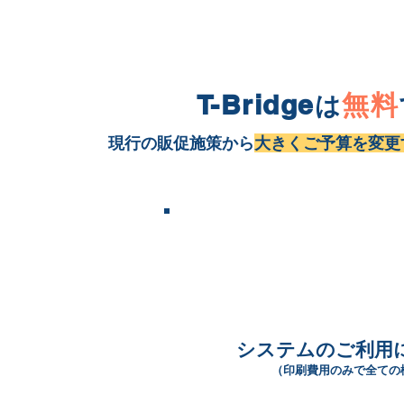
T-Bridge
無料
は
現行の販促施策から
大きくご予算を変更
顧客情報
プロモーシ
登録
​設定
システムのご利用
（印刷費用のみで全ての