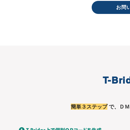
お問
T-Bri
簡単３ステップ
で、ＤＭ