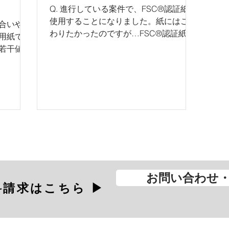
Q. 進行している案件で、FSC®認証紙を
使用することになりました。紙にはこだ
合いや印
わりたかったのですが…FSC®認証紙で
用紙です
もいろんな紙から選べるのでしょうか？
若干値段
A. FSC®認証紙の銘柄は年々増えていま
要望や制
す。多くの認証紙の中から、様々なイメ
コスト面
ージの用紙を選択することができます。
い場合に
、2種類
お問い合わせ・
請求はこちら ▶