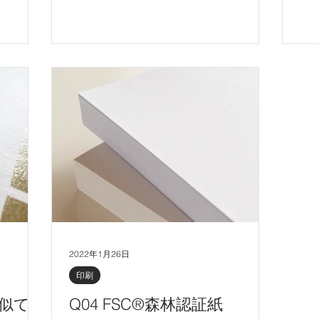
標
スチック製品の代替品としてご使用いた
使
す。
だける商材を２種類ご紹介します。
が
い
2022年1月26日
印刷
に似て
Q04 FSC®森林認証紙