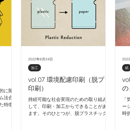
2022年8月24日
202
加工
紙
vol.07 環境配慮印刷（脱プラ
v
印刷）
の
的に開発
ム法合成
持続可能な社会実現のための取り組みと
「
た特徴
して、印刷・加工からできることがあり
ー
記適正を
ます。そのひとつが、脱プラスチックの
時
用途で使
取り組みです。 今回は、紙を透かすこ
客
す。ユポ
とができる特殊な印刷加工により、プラ
も