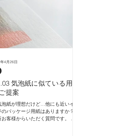
2年4月26日
ol.03 気泡紙に似ている用紙
ご提案
気泡紙が理想だけど…他にも近いイメ
ジのパッケージ用紙はありますか？」
折お客様からいただく質問です。 お
様の細かいご要望や制作案件の仕様に
よりますが、コスト面などで気泡紙の