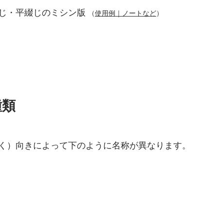
じ・平綴じのミシン版 
（
使用例｜ノートなど
）
種類
く）向きによって下のように名称が異なります。