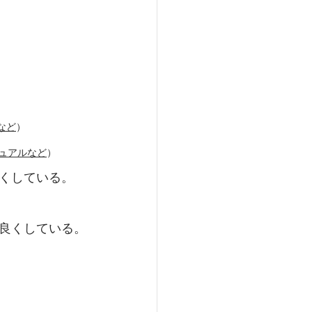
など
）
ュアルなど
）
くしている。
良くしている。