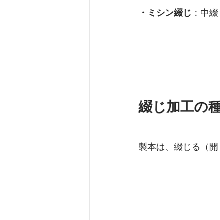
・ミシン綴じ
：中綴
綴じ加工の
製本は、綴じる（開