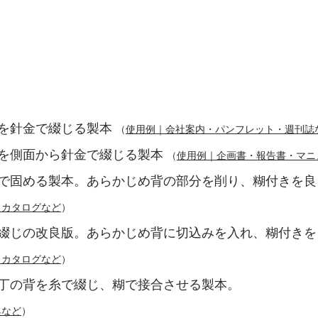
を針金で綴じる製本 
（
使用例｜会社案内・パンフレット・週刊誌
を側面から針金で綴じる製本 
（
使用例｜企画書・報告書・マニ
で固める製本。あらかじめ背の部分を削り、糊付きを良
・カタログなど
）
綴じの改良版。あらかじめ背に切込みを入れ、糊付きを
・カタログなど
）
丁の背を糸で綴じ、糊で接合させる製本。
典など
）