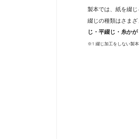
製本では、紙を綴じ
綴じの種類はさまざ
じ・平綴じ・糸かが
※1 綴じ加工をしない製