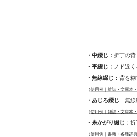
・中綴じ：
折丁の背
・平綴じ：
ノド近く
・無線綴じ
：背を糊
（
使用例｜雑誌・文庫本
・あじろ綴じ
：無線
（
使用例｜雑誌・文庫本
・糸かがり綴じ
：折
（
使用例｜書籍・各種辞