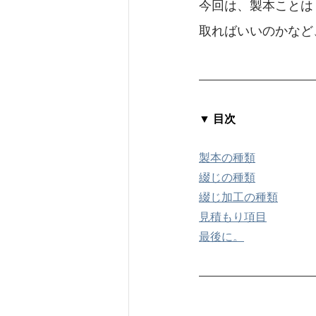
今回は、製本ことは
取ればいいのかなど
▼ 目次
製本の種類
綴じの種類
綴じ加工の種類
見積もり項目
最後に。