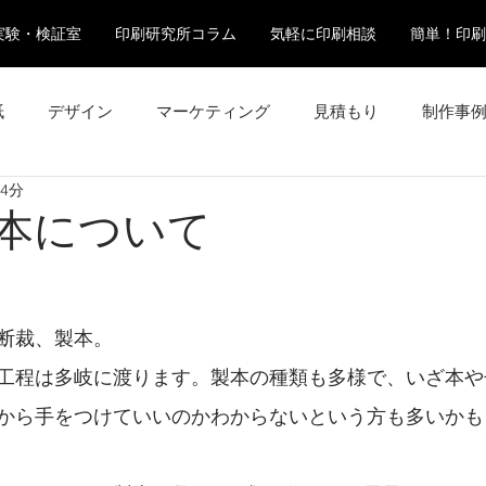
実験・検証室
印刷研究所コラム
気軽に印刷相談
簡単！印刷
紙
デザイン
マーケティング
見積もり
制作事
 4分
3 製本について
断裁、製本。
工程は多岐に渡ります。製本の種類も多様で、いざ本や
から手をつけていいのかわからないという方も多いかも